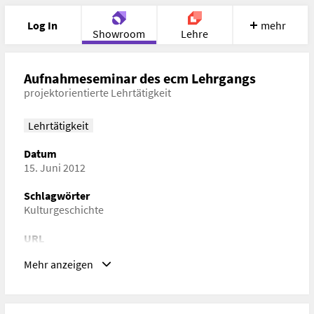
Log In
mehr
Showroom
Lehre
Portfolio
Image
Cloud
Chat
Aufnahmeseminar des ecm Lehrgangs
projektorientierte Lehrtätigkeit
Meet
Recherche
Hilfe
Lehrtätigkeit
Datum
15. Juni 2012
Schlagwörter
Kulturgeschichte
URL
ecm.ac.at
Mehr anzeigen