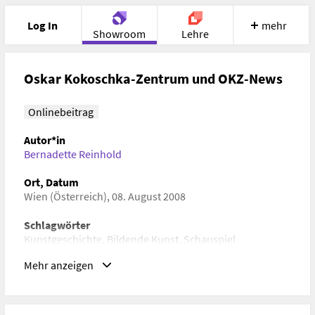
Log In
mehr
Showroom
Lehre
Portfolio
Image
Cloud
Chat
Oskar Kokoschka-Zentrum und OKZ-News
Meet
Recherche
Hilfe
Onlinebeitrag
Autor*in
Bernadette Reinhold
Ort, Datum
Wien (Österreich), 08. August 2008
Schlagwörter
Kunstgeschichte, Bildende Kunst, Schauspiel
Mehr anzeigen
URL
www.uni-ak.ac.at/sammlung/pages/zentrum.html