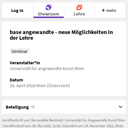
Log In
mehr
Showroom
Lehre
Portfolio
Image
Cloud
Chat
base angewandte - neue Möglichkeiten in
der Lehre
Meet
Recherche
Hilfe
Seminar
Veranstalter*in
Universität für angewandte Kunst Wien
Datum
26. April 2018 Wien (Österreich)
Beteiligung
(1)
Veröffentlicht von:
Bernadette Reinhold
|
Universität für Angewandte Kunst Wien
| Veröffentlicht am: 09. Mai 2022, 11:30 | Geändert am: 24. November 2022, 09:29