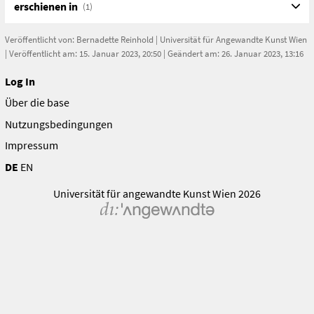
erschienen in
(1)
URL
https://kunstsammlungundarchiv.at/oskar-kokoschka-
zentrum/news/2022-11-28-im-memoriam-mag-a-
Veröffentlicht von:
Bernadette Reinhold
|
Universität für Angewandte Kunst Wien
gertrud-held-1939-2022/
| Veröffentlicht am: 15. Januar 2023, 20:50 | Geändert am: 26. Januar 2023, 13:16
Log In
Über die base
Nutzungsbedingungen
Impressum
DE
EN
Universität für angewandte Kunst Wien 2026