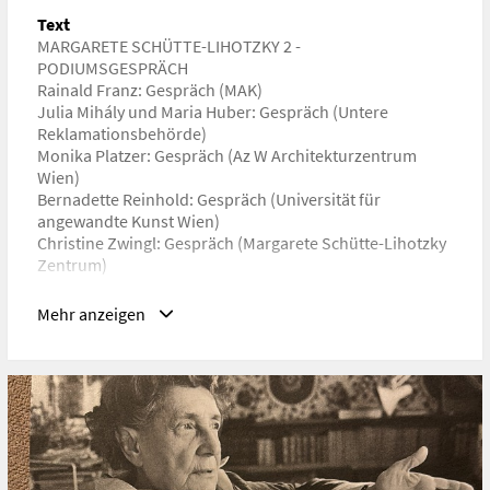
https://www.wienmodern.at/2024-margarete-schuette-
Text
lihotzky-2-de-4308
MARGARETE SCHÜTTE-LIHOTZKY 2 -
PODIUMSGESPRÄCH
Rainald Franz: Gespräch (MAK)
Julia Mihály und Maria Huber: Gespräch (Untere
Reklamationsbehörde)
Monika Platzer: Gespräch (Az W Architekturzentrum
Wien)
Bernadette Reinhold: Gespräch (Universität für
angewandte Kunst Wien)
Christine Zwingl: Gespräch (Margarete Schütte-Lihotzky
Zentrum)
Wie macht sich das Verhältnis zwischen Raum und
Mehr anzeigen
Gesellschaft in der Stadtarchitektur bemerkbar? Wer
und was wird durch verschiedene Architekturen sicht-
und hörbar gemacht? Wie besetzen wir Wohnraum im
Alltag? Wie können wir Wohnraum beispielsweise
weiblich* besetzen und behaupten? Wie wollen wir
leben, und welche gebauten Stadträume brauchen wir
dafür? Fragen wie diese liegen dem Projekt [K]1 Zimmer
Wohnung des Musiktheater Kollektivs Untere