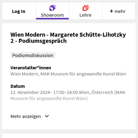
Log In
mehr
Showroom
Lehre
Portfolio
Image
Cloud
Chat
Wien Modern - Margarete Schütte-Lihotzky
2 - Podiumsgespräch
Meet
Recherche
Hilfe
Podiumsdiskussion
Veranstalter*innen
Wien Modern
,
MAK Museum für angewandte Kunst Wien
Datum
12. November 2024– 17:00–18:00 Wien, Österreich (MAK
Museum für angewandte Kunst Wien)
Schlagwörter
Mehr anzeigen
Architekturgeschichte, Kunstgeschichte, Zeitgeschichte,
Gender Studies
URL