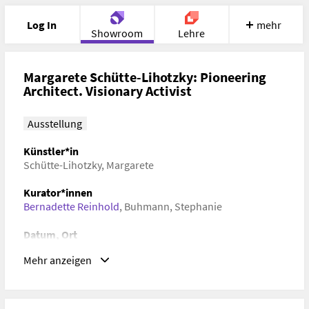
Log In
mehr
Showroom
Lehre
Portfolio
Image
Cloud
Chat
Margarete Schütte-Lihotzky: Pioneering
Architect. Visionary Activist
Meet
Recherche
Hilfe
Ausstellung
Künstler*in
Schütte-Lihotzky, Margarete
Kurator*innen
Bernadette Reinhold
,
Buhmann, Stephanie
Datum, Ort
12. März 2024–05. Mai 2024 New York, USA (Austrian
Mehr anzeigen
Cultural Forum New York)
Schlagwörter
Architekturgeschichte, Zeitgeschichte, Kunstgeschichte,