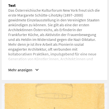
Gender Studies
Text
Das Österreichische Kulturforum New York freut sich die
URL
erste Margarete Schütte-Lihotzky (1897–2000)
https://acfny.org/exhibitions/
gewidmete Einzelausstellung in den Vereinigten Staaten
ankündigen zu können. Sie gilt als eine der ersten
Architektinnen Österreichs, als Erfinderin der
Frankfurter Küche, als Aktivistin der Frauenbewegung
und als Heldin im Widerstand gegen die Nazi-Diktatur.
Mehr denn je ist ihre Arbeit als Pionierin sozial
engagierter Architektur, oft verbunden mit
kollaborativen Praktiken, impulsgebend für eine neue
Generation von Künstler:innen, Architekt:innen und
politischen Aktivist:innen.
Mehr anzeigen
Die von Bernadette Reinhold (Senior Scientist,
Kunstsammlung und Archiv, Universität für angewandte
Kunst Wien) und Stephanie Buhmann (Head of Visual
Arts, Architecture and Design, ACFNY) kuratierte
Ausstellung zeigt zahlreiche Originalzeichnungen, Pläne
und Modelle sowie Fotografien und Archivalien aus dem
umfangreichen, in Kunstsammlung und Archiv der
Universität für angewandte Kunst Wien verwahrten