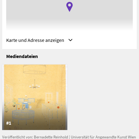
Kunst Wien
Eröffnung
2024-03-11 19:00
Karte und Adresse anzeigen
Mediendateien
Adresse
New York, USA
United States
#1
Veröffentlicht von:
Bernadette Reinhold
|
Universität für Angewandte Kunst Wien