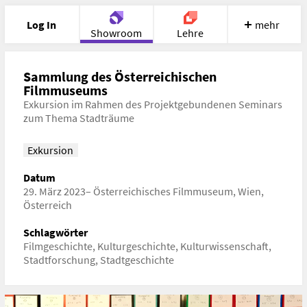
Log In
mehr
Showroom
Lehre
Portfolio
Image
Cloud
Chat
Sammlung des Österreichischen
Filmmuseums
Exkursion im Rahmen des Projektgebundenen Seminars
Meet
Recherche
Hilfe
zum Thema Stadträume
Exkursion
Datum
29. März 2023– Österreichisches Filmmuseum, Wien,
Österreich
Schlagwörter
Filmgeschichte, Kulturgeschichte, Kulturwissenschaft,
Stadtforschung, Stadtgeschichte