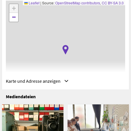
Leaflet
|
Source:
OpenStreetMap contributors
,
CC BY-SA 3.0
+
−
Karte und Adresse anzeigen
Mediendateien
Adresse
Österreichisches Filmmuseum, Wien, Österreich
Augustinerstraße 1