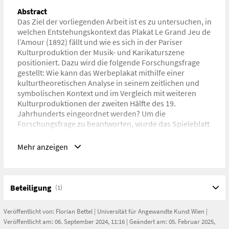
Abstract
Das Ziel der vorliegenden Arbeit ist es zu untersuchen, in
welchen Entstehungskontext das Plakat Le Grand Jeu de
l’Amour (1892) fällt und wie es sich in der Pariser
Kulturproduktion der Musik- und Karikaturszene
positioniert. Dazu wird die folgende Forschungsfrage
gestellt: Wie kann das Werbeplakat mithilfe einer
kulturtheoretischen Analyse in seinem zeitlichen und
symbolischen Kontext und im Vergleich mit weiteren
Kulturproduktionen der zweiten Hälfte des 19.
Jahrhunderts eingeordnet werden? Um die
Forschungsfrage zu beantworten, wurde das Spieleblatt
Le Grand Jeu de l’Amour analysiert und anhand dessen
drei weitere Vergleiche durchgeführt: Es wurde, erstens,
Mehr anzeigen
eine Parallele zu dem satirischen Wochenblatt Le
Journal amusant gezogen. Dem folgt, im zweiten
Vergleich, ein Einblick in die Rechtsfähigkeit der
französischen, bürgerlichen Ehefrau mit besonderen
Beteiligung
(1)
Fokus auf die Frage der Scheidung von Ehe. Die
Bachelorarbeit schließt, im dritten Vergleich, mit den
Veröffentlicht von:
Florian Bettel
|
Universität für Angewandte Kunst Wien
|
Prozessprotokoll der Gerichtsverhandlung gegen
Veröffentlicht am: 06. September 2024, 11:16 | Geändert am: 05. Februar 2025,
Gustave Flaubert. In der Gerichtsverhandlung wird die