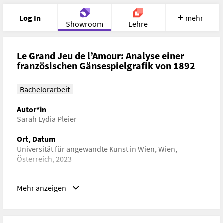
Log In
mehr
Showroom
Lehre
Portfolio
Image
Cloud
Chat
Le Grand Jeu de l’Amour: Analyse einer
französischen Gänsespielgrafik von 1892
Meet
Recherche
Hilfe
Bachelorarbeit
Autor*in
Sarah Lydia Pleier
Ort, Datum
Universität für angewandte Kunst in Wien, Wien,
Österreich, 2023
Schlagwörter
Mehr anzeigen
Kulturgeschichte, Kulturwissenschaft, Spielforschung
URL
https://phaidra.bibliothek.uni-ak.ac.at/o:71396