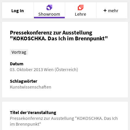
Log In
mehr
Showroom
Lehre
Portfolio
Image
Cloud
Chat
Pressekonferenz zur Ausstellung
"KOKOSCHKA. Das Ich im Brennpunkt"
Meet
Recherche
Hilfe
Vortrag
Datum
03. Oktober 2013 Wien (Österreich)
Schlagwörter
Kunstwissenschaften
Titel der Veranstaltung
Pressekonferenz zur Ausstellung "KOKOSCHKA. Das Ich
im Brennpunkt"