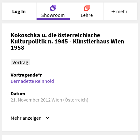
Log In
mehr
Showroom
Lehre
Portfolio
Image
Cloud
Chat
Kokoschka u. die österreichische
Kulturpolitik n. 1945 - Künstlerhaus Wien
1958
Meet
Recherche
Hilfe
Vortrag
Vortragende*r
Bernadette Reinhold
Datum
21. November 2012 Wien (Österreich)
Schlagwörter
Mehr anzeigen
Kunstwissenschaften, Kunstgeschichte