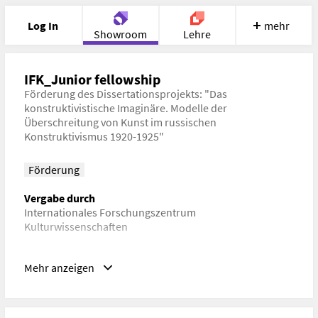
Log In
mehr
Showroom
Lehre
Portfolio
Image
Cloud
Chat
IFK_Junior fellowship
Förderung des Dissertationsprojekts: "Das
konstruktivistische Imaginäre. Modelle der
Meet
Recherche
Hilfe
Überschreitung von Kunst im russischen
Konstruktivismus 1920-1925"
Förderung
Vergabe durch
Internationales Forschungszentrum
Kulturwissenschaften
Schlagwörter
Mehr anzeigen
Kunstgeschichte, Kunsttheorie, Geschichtsphilosophie,
Avantgarde, Sowjetunion