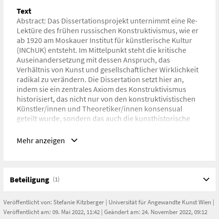
Text
Abstract: Das Dissertationsprojekt unternimmt eine Re-
Lektüre des frühen russischen Konstruktivismus, wie er
ab 1920 am Moskauer Institut für künstlerische Kultur
(INChUK) entsteht. Im Mittelpunkt steht die kritische
Auseinandersetzung mit dessen Anspruch, das
Verhältnis von Kunst und gesellschaftlicher Wirklichkeit
radikal zu verändern. Die Dissertation setzt hier an,
indem sie ein zentrales Axiom des Konstruktivismus
historisiert, das nicht nur von den konstruktivistischen
Künstler/innen und Theoretiker/innen konsensual
geteilt wurde, sondern das auch die kunsthistorische
Forschung prägt/e: die Auffassung, dass eine
fortschreitende material- und formbezogene
Mehr anzeigen
Selbstreflexivität der Kunst zu deren unmittelbarer
Teilhabe am ‚Realen‘ führe. Mein Projekt setzt diesem
(teleologischen) Narrativ eine alternative Geschichte
entgegen, indem es anhand der künstlerischen Arbeiten,
Beteiligung
(1)
Texte und Diskussionen der INChUK-Mitglieder die
Komplexität, Heterogenität und Widersprüchlichkeit
Veröffentlicht von:
Stefanie Kitzberger
|
Universität für Angewandte Kunst Wien
|
ihrer Modelle einer Überschreitung von Kunst in den
Veröffentlicht am: 09. Mai 2022, 11:42 | Geändert am: 24. November 2022, 09:12
Blick nimmt.