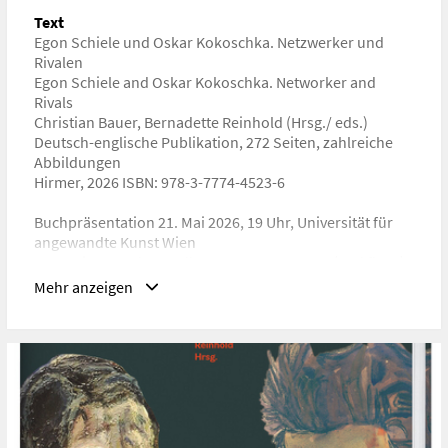
ISBN/ISSN/ISMN:
978-3-7774-4523-6
Text
Egon Schiele und Oskar Kokoschka. Netzwerker und
URL
Rivalen
https://www.hirmerverlag.de/de/titel-1-
Egon Schiele and Oskar Kokoschka. Networker and
1/egon_schiele_oskar_kokoschka-2703/
Rivals
Christian Bauer, Bernadette Reinhold (Hrsg./ eds.)
Deutsch-englische Publikation, 272 Seiten, zahlreiche
Abbildungen
Hirmer, 2026 ISBN: 978-3-7774-4523-6
Buchpräsentation 21. Mai 2026, 19 Uhr, Universität für
angewandte Kunst Wien
1030 Wien, Vordere Zollamtstrasse 7, FLUX 2 (2nd floor)
Mehr anzeigen
Oskar Kokoschka und Egon Schiele zählen zu den
wichtigsten Künstlern der Moderne. Ihr Werk prägte den
österreichischen Expressionismus maßgeblich und übt
bis heute große Faszination aus. Beide sind als
einzigartige Netzwerker bekannt, doch ihre Beziehung
zueinander und auch ihre Rivalität blieben bislang
weitgehend unbeachtet. Als Schiele 1918 mit nur 28
Jahren starb und seine Annäherung an Kokoschka