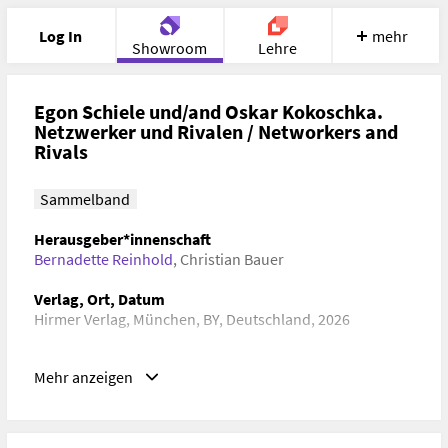
Log In
mehr
Showroom
Lehre
Portfolio
Image
Cloud
Chat
Egon Schiele und/and Oskar Kokoschka.
Netzwerker und Rivalen / Networkers and
Rivals
Meet
Recherche
Hilfe
Sammelband
Herausgeber*innenschaft
Bernadette Reinhold
,
Christian Bauer
Verlag, Ort, Datum
Hirmer Verlag, München, BY, Deutschland, 2026
Schlagwörter
Mehr anzeigen
Kunstgeschichte, Kulturgeschichte, Gender Studies,
Zeitgeschichte
ISBN/ISSN/ISMN, DOI