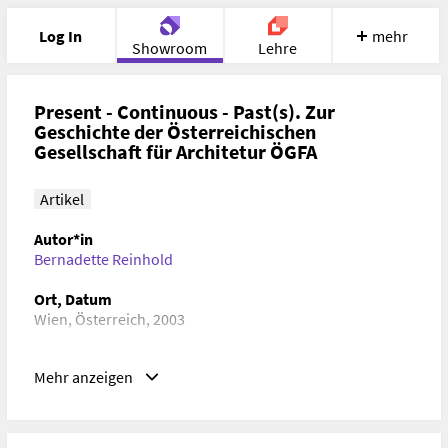
Log In
mehr
Showroom
Lehre
Portfolio
Image
Cloud
Chat
Present - Continuous - Past(s). Zur
Geschichte der Österreichischen
Gesellschaft für Architetur ÖGFA
Meet
Recherche
Hilfe
Artikel
Autor*in
Bernadette Reinhold
Ort, Datum
Wien, Österreich, 2003
Schlagwörter
Mehr anzeigen
Architekturgeschichte, Kulturgeschichte, Zeitgeschichte
URL
https://oegfa.at/institution/bernadette-reinhold_present-