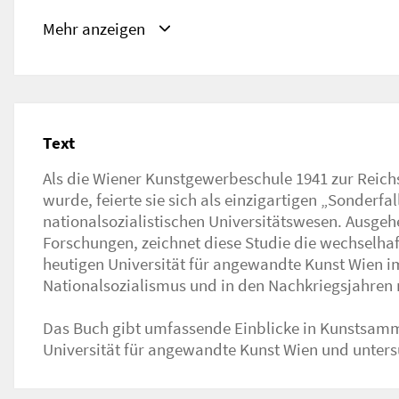
ISBN/ISSN/ISMN, DOI
Mehr anzeigen
ISBN/ISSN/ISMN:
9783111366326
URL
https://www.degruyter.com/document/isbn/9783
Text
Als die Wiener Kunstgewerbeschule 1941 zur Reic
Wiener Kunstinstitution, ihre Klassen und Werkstätte
wurde, feierte sie sich als einzigartigen „Sonderfal
und Studierenden. Dabei stellen sich Fragen nach politischen, kult
nationalsozialistischen Universitätswesen. Ausge
und künstlerischen Zäsuren sowie Kontinuitäten im Wan
Forschungen, zeichnet diese Studie die wechselhaf
und faschistischer Strukturen, die die Universität von 19
heutigen Universität für angewandte Kunst Wien i
Nationalsozialismus und in den Nachkriegsjahren 
Mit beizträgen von Bettina Buchendorfer, Sophie Geretsegger, Silvia
Das Buch gibt umfassende Einblicke in Kunstsamm
Universität für angewandte Kunst Wien und unters