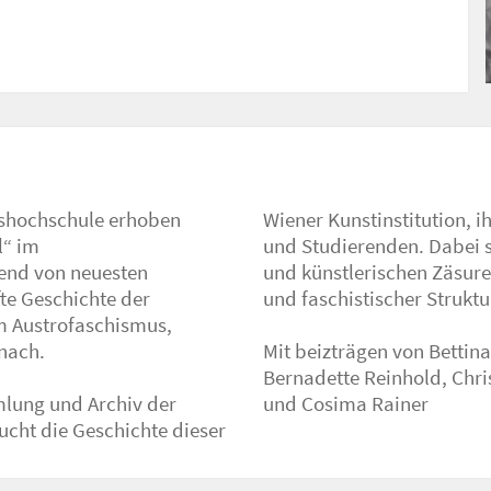
111371498/html?lang=de
hshochschule erhoben
n sowie ihre Lehrenden
l“ im
urellen
hend von neuesten
del demokratischer
te Geschichte der
33 bis 1955 prägten.
m Austrofaschismus,
nach.
 Herkt,
lung und Archiv der
und Cosima Rainer
ucht die Geschichte dieser