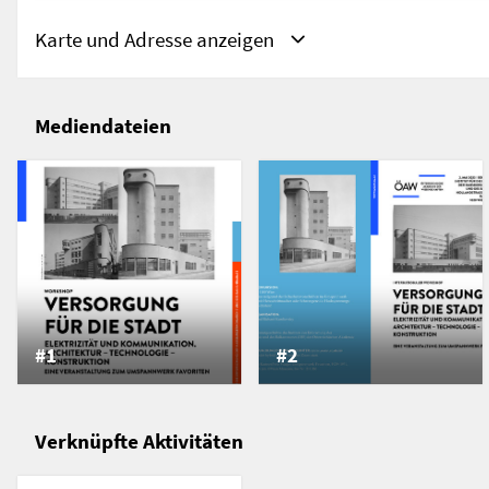
Karte und Adresse anzeigen
Mediendateien
Adressen
Österreichische Akademie der Wissenschaften,
Wien, Österreich
Bäckerstraße 13
1010 Wien
Österreich
#1
#2
Verknüpfte Aktivitäten