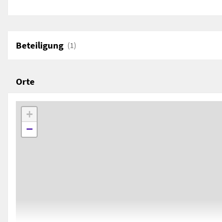
Näher untersucht werden die Wiener Telegraphenz
Umspannwerke in Wien und Prag. Letztere sind v
baugeschichtlichen Interesse, weil sie sich – obwoh
Beteiligung
(1)
Bauaufgabe erfüllen und über einem beinahe iden
errichtet sind – maßgeblich in ihrem architektoni
unterscheiden.
Orte
+
−