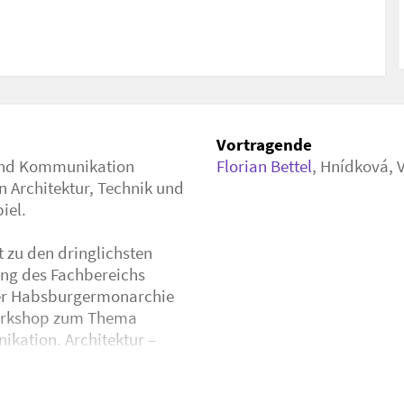
ssenschaft, Stadtgeschichte, Technikgeschichte
dtische-infrastrukturbauten
Vortragende
 und Kommunikation
Florian Bettel
,
Hnídková, 
Architektur, Technik und
iel.
t zu den dringlichsten
ung des Fachbereichs
 der Habsburgermonarchie
Workshop zum Thema
ikation. Architektur –
 zum Umspannwerk