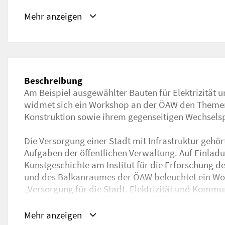
Schlagwörter
Mehr anzeigen
Architekturgeschichte, Kulturgeschichte, Kulturwi
URL
https://www.oeaw.ac.at/detail/veranstaltung/stae
Beschreibung
Am Beispiel ausgewählter Bauten für Elektrizität
widmet sich ein Workshop an der ÖAW den Themen 
Konstruktion sowie ihrem gegenseitigen Wechselsp
Die Versorgung einer Stadt mit Infrastruktur gehör
Aufgaben der öffentlichen Verwaltung. Auf Einlad
Kunstgeschichte am Institut für die Erforschung
und des Balkanraumes der ÖAW beleuchtet ein 
„Versorgung für die Stadt. Elektrizität und Kommun
Technologie – Konstruktion. Eine Veranstaltung
Favoriten“ ausgewählte Infrastrukturbauten.
Mehr anzeigen