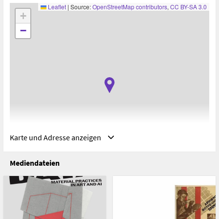
Leaflet
|
Source:
OpenStreetMap contributors
,
CC BY-SA 3.0
+
−
Karte und Adresse anzeigen
Mediendateien
Adresse
Vordere Zollamtsstraße 7, Vienna, Austria
Vordere Zollamtsstraße 7