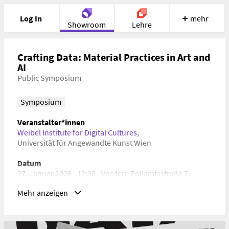
Log In
mehr
Showroom
Lehre
Portfolio
Image
Cloud
Chat
Crafting Data: Material Practices in Art and
AI
Public Symposium
Meet
Recherche
Hilfe
Symposium
Veranstalter*innen
Weibel Institute for Digital Cultures
,
Universität für Angewandte Kunst Wien
Datum
27. Januar 2026– 12:30– Vordere Zollamtsstraße 7,
Vienna, Austria
Mehr anzeigen
Schlagwörter
Machine Learning, Digitale Kunst, Artificial Intelligence,
Künstliche Neuronale Netze, Medienkunst, Kulturpolitik