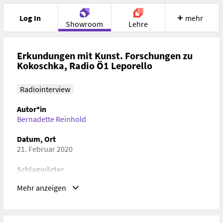
Log In
mehr
Showroom
Lehre
Portfolio
Image
Cloud
Chat
Erkundungen mit Kunst. Forschungen zu
Kokoschka, Radio Ö1 Leporello
Meet
Recherche
Hilfe
Radiointerview
Autor*in
Bernadette Reinhold
Datum, Ort
21. Februar 2020
Schlagwörter
Kunstgeschichte, Theaterwissenschaft, Gender Studies
Mehr anzeigen
URL
https://oe1.orf.at/player/20200221/589069