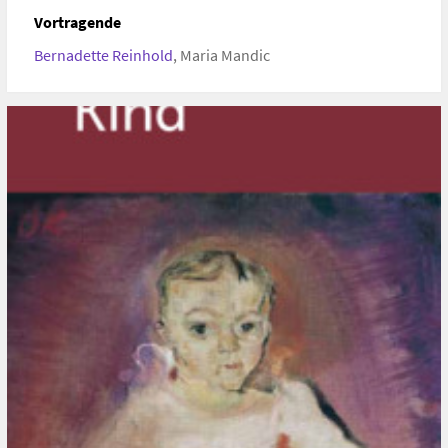
URL
Vortragende
https://www.oskarkokoschka.at/veranstaltungen.php
Bernadette Reinhold
,
Maria Mandic