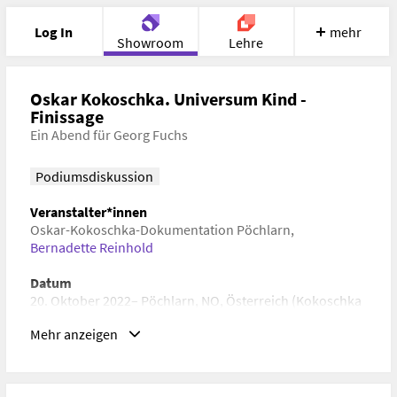
Log In
mehr
Showroom
Lehre
Portfolio
Image
Cloud
Chat
Oskar Kokoschka. Universum Kind -
Finissage
Ein Abend für Georg Fuchs
Meet
Recherche
Hilfe
Podiumsdiskussion
Veranstalter*innen
Oskar-Kokoschka-Dokumentation Pöchlarn
,
Bernadette Reinhold
Datum
20. Oktober 2022– Pöchlarn, NO, Österreich (Kokoschka
Museum Pöchlarn)
Mehr anzeigen
Schlagwörter
Kunstgeschichte, Zeitgeschichte