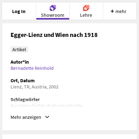
Log In
mehr
Showroom
Lehre
Portfolio
Image
Cloud
Chat
Egger-Lienz und Wien nach 1918
Meet
Recherche
Hilfe
Artikel
Autor*in
Bernadette Reinhold
Ort, Datum
Lienz, TR, Austria, 2002
Schlagwörter
Kunstgeschichte, Kulturgeschichte
Mehr anzeigen
URL
https://www.museum-schlossbruck.at/aktuelles-
ausstellungen/archiv/54-2002-begegnungen-in-wien-
egger-lienz-rodin-meunier-segantini-hodler-klimt-