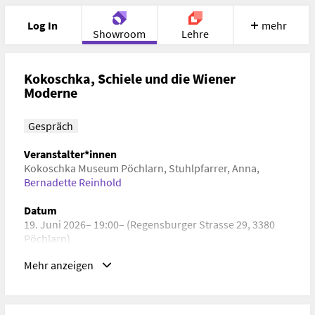
Log In
mehr
Showroom
Lehre
Portfolio
Image
Cloud
Chat
Kokoschka, Schiele und die Wiener
Moderne
Meet
Recherche
Hilfe
Gespräch
Veranstalter*innen
Kokoschka Museum Pöchlarn
,
Stuhlpfarrer, Anna
,
Bernadette Reinhold
Datum
19. Juni 2026– 19:00– (Regensburger Strasse 29, 3380
Pöchlarn)
Mehr anzeigen
Schlagwörter
Kunstgeschichte, Kulturwissenschaft, Gender Studies
URL