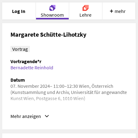
Log In
mehr
Showroom
Lehre
Portfolio
Image
Cloud
Chat
Margarete Schütte-Lihotzky
Meet
Recherche
Hilfe
Vortrag
Vortragende*r
Bernadette Reinhold
Datum
07. November 2024– 11:00–12:30 Wien, Österreich
(Kunstsammlung und Archiv, Universität für angewandte
Kunst Wien, Postgasse 6, 1010 Wien)
Schlagwörter
Mehr anzeigen
Architekturgeschichte, Kunstgeschichte, Zeitgeschichte,
Gender Studies
URL