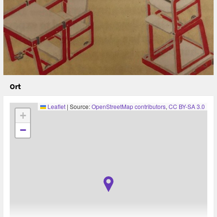
Ort
Leaflet
|
Source:
OpenStreetMap contributors
,
CC BY-SA 3.0
+
−