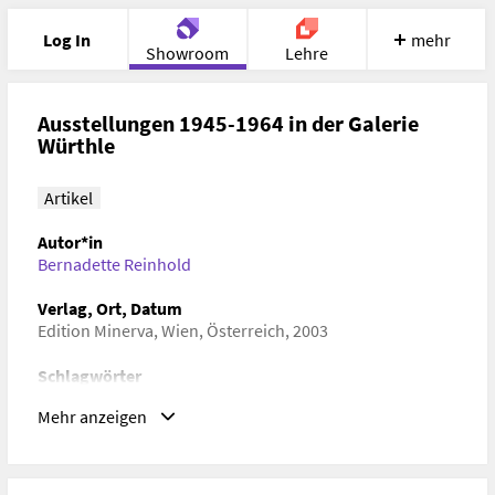
Log In
mehr
Showroom
Lehre
Portfolio
Image
Cloud
Chat
Ausstellungen 1945-1964 in der Galerie
Würthle
Meet
Recherche
Hilfe
Artikel
Autor*in
Bernadette Reinhold
Verlag, Ort, Datum
Edition Minerva, Wien, Österreich, 2003
Schlagwörter
Kunstgeschichte, Zeitgeschichte, Kulturgeschichte
Mehr anzeigen
ISBN/ISSN/ISMN, DOI
ISBN/ISSN/ISMN:
ISBN 3-932353-83-8