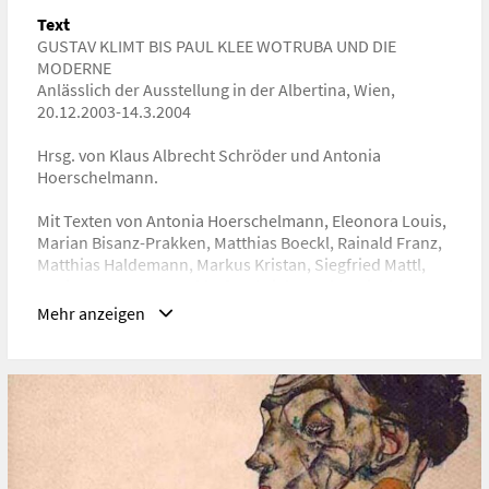
URL
Text
https://www.albertina.at/forschung/malerei-
GUSTAV KLIMT BIS PAUL KLEE WOTRUBA UND DIE
skulptur/publikationen/gustav-klimt-bis-paul-klee-
MODERNE
wotruba-und-die-moderne/
Anlässlich der Ausstellung in der Albertina, Wien,
20.12.2003-14.3.2004
Hrsg. von Klaus Albrecht Schröder und Antonia
Hoerschelmann.
Mit Texten von Antonia Hoerschelmann, Eleonora Louis,
Marian Bisanz-Prakken, Matthias Boeckl, Rainald Franz,
Matthias Haldemann, Markus Kristan, Siegfried Mattl,
Marietta Mautner Markhof, Gabriela Nagler, Nicole
Pfister Fetz, Bernadette Reinhold, Klaus Albrecht
Mehr anzeigen
Schröder, Alice Strobl, Alfred Weidinger
Wien: Albertina, 2003. - 299 S.: Ill.
ISBN 3-932353-83-8
Band, Seiten
268-278