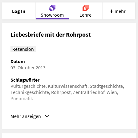
Log In
mehr
Showroom
Lehre
Portfolio
Image
Cloud
Chat
Liebesbriefe mit der Rohrpost
Meet
Recherche
Hilfe
Rezension
Datum
03. Oktober 2013
Schlagwörter
Kulturgeschichte, Kulturwissenschaft, Stadtgeschichte,
Technikgeschichte, Rohrpost, Zentralfriedhof, Wien,
Pneumatik
URL
Mehr anzeigen
https://www.wienerzeitung.at/nachrichten/zeitreisen/577850
Liebesbriefe-mit-der-Rohrpost.html