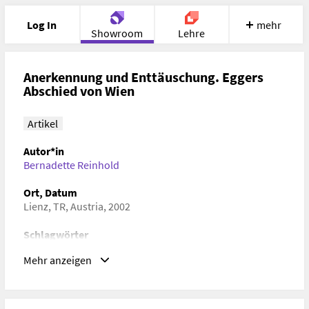
Log In
mehr
Showroom
Lehre
Portfolio
Image
Cloud
Chat
Anerkennung und Enttäuschung. Eggers
Abschied von Wien
Meet
Recherche
Hilfe
Artikel
Autor*in
Bernadette Reinhold
Ort, Datum
Lienz, TR, Austria, 2002
Schlagwörter
Kunstgeschichte, Kulturgeschichte, 3D-Technologie
Mehr anzeigen
URL
https://www.museum-schlossbruck.at/aktuelles-
ausstellungen/archiv/54-2002-begegnungen-in-wien-