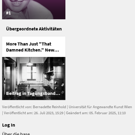
#1
Übergeordnete Aktivitäten
More Than Just "That
Damned Kitchen." New
Prspectives on the Life
and Work of Margarete
Schütte-Lihotzky
Beitrag in Tagungsband, Universität für Angewandte Kunst Wien
Veröffentlicht von:
Bernadette Reinhold
|
Universität für Angewandte Kunst Wien
| Veröffentlicht am: 26. Juli 2023, 15:29 | Geändert am: 05. Februar 2025, 11:10
Log In
Über die base