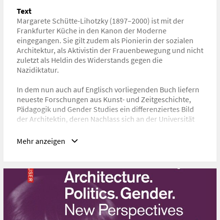
ISBN/ISSN/ISMN:
978-3-0356-2699-5
Text
Margarete Schütte-Lihotzky (1897–2000) ist mit der
URL
Frankfurter Küche in den Kanon der Moderne
https://birkhauser.com/de/books/9783035627022
eingegangen. Sie gilt zudem als Pionierin der sozialen
Architektur, als Aktivistin der Frauenbewegung und nicht
zuletzt als Heldin des Widerstands gegen die
Nazidiktatur.
In dem nun auch auf Englisch vorliegenden Buch liefern
neueste Forschungen aus Kunst- und Zeitgeschichte,
Pädagogik und Gender Studies ein differenziertes Bild
der Architektin, deren Nachlass sich an der Universität
für angewandte Kunst Wien befindet. Der Band
beleuchtet ihr reiches architektonisches Œuvre, ihre
Mehr anzeigen
transnationalen Erfahrungen und beruflichen
Netzwerke, ihren politischen Werdegang als
Kommunistin und nicht zuletzt ihre aktuelle Rezeption.
Er präsentiert Margarete Schütte-Lihotzky, eine Ikone
der Architekturgeschichte, jenseits aller Mythen.
Edition Angewandte
Mit Beiträgen von Bernadette Reinhold, Marcel Bois,