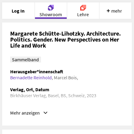
Log In
mehr
Showroom
Lehre
Portfolio
Image
Cloud
Chat
Margarete Schütte-Lihotzky. Architecture.
Politics. Gender. New Perspectives on Her
Life and Work
Meet
Recherche
Hilfe
Sammelband
Herausgeber*innenschaft
Bernadette Reinhold
,
Marcel Bois,
Verlag, Ort, Datum
Birkhäuser Verlag, Basel, BS, Schweiz, 2023
Schlagwörter
Mehr anzeigen
Kunstgeschichte, Architekturgeschichte, Zeitgeschichte,
Politikwissenschaften, Gender Studies
ISBN/ISSN/ISMN, DOI