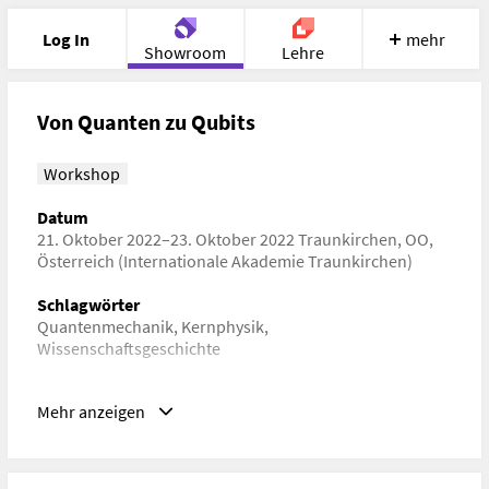
Log In
mehr
Showroom
Lehre
Portfolio
Image
Cloud
Chat
Von Quanten zu Qubits
Meet
Recherche
Hilfe
Workshop
Datum
21. Oktober 2022–23. Oktober 2022 Traunkirchen, OO,
Österreich (Internationale Akademie Traunkirchen)
Schlagwörter
Quantenmechanik, Kernphysik,
Wissenschaftsgeschichte
URL
Mehr anzeigen
https://www.akademietraunkirchen.com/events/veranstaltu
studentinnen/quantencomputer.html