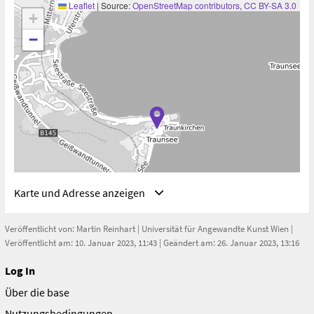
Leaflet
|
Source:
OpenStreetMap contributors
,
CC BY-SA 3.0
Vortragende
+
Martin Reinhart
,
Tanja Traxler
,
Haslinger, Philipp
,
−
Küng, Richard
,
Christine Maier
,
Ringbauer, Martin
,
Philipp Schindler
Karte und Adresse anzeigen
Veröffentlicht von: Martin Reinhart |
Universität für Angewandte Kunst Wien
|
Veröffentlicht am: 10. Januar 2023, 11:43 | Geändert am: 26. Januar 2023, 13:16
Log In
Adresse
Über die base
Traunkirchen, OO, Österreich
Traunkirchen
Nutzungsbedingungen