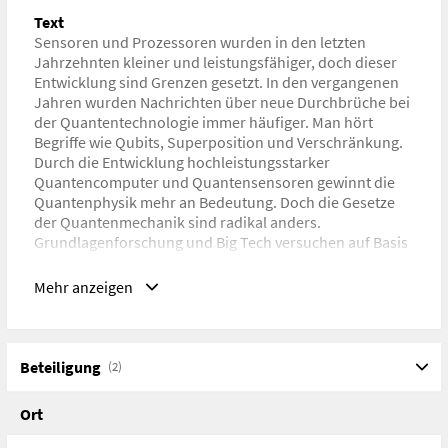
Text
Sensoren und Prozessoren wurden in den letzten
Jahrzehnten kleiner und leistungsfähiger, doch dieser
Entwicklung sind Grenzen gesetzt. In den vergangenen
Jahren wurden Nachrichten über neue Durchbrüche bei
der Quantentechnologie immer häufiger. Man hört
Begriffe wie Qubits, Superposition und Verschränkung.
Durch die Entwicklung hochleistungsstarker
Quantencomputer und Quantensensoren gewinnt die
Quantenphysik mehr an Bedeutung. Doch die Gesetze
der Quantenmechanik sind radikal anders.
Grundlagenforschung und Big Tech versuchen auf Basis
dessen völlig neue Technologie zu bauen. Falls
erfolgreich, werden Quantentechnologien in Zukunft
Mehr anzeigen
unsere Gesellschaft verändern. Einblicke in die Welt der
Quanten und damit verbünde Möglichkeiten bekommt
ihr bei diesem Workshop. Wir laden Sie/euch auf eine
Reise in die Welt des ganz ganz Kleinen ein, wo Teilchen
Beteiligung
(2)
sich wie Wellen verhalten und vice versa. Wir versuchen
Kernkonzepte auf intuitive und verständliche Weise
Ort
näher zu bringen. Vorkenntnisse sind nicht erforderlich.