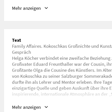
URL
Mehr anzeigen
https://kunstsammlungundarchiv.at/oskar-kokosc
veranstaltungshinweis-family-affairs-kokoschkas-
im-gespraech/
Text
Family Affaires. Kokoschkas Großnichte und Kunst
Gespräch
Helga Köcher verbindet eine zweifache Beziehung 
Großvater Eduard Freunthaller war der Cousin, ih
Großtante Olga die Cousine des Künstlers. Im Alte
von Kokoschka zu seiner Salzburger Sommerakad
durfte ihn als Lehrer und Mentor erleben. Ihre Tag
einzigartige Quelle und geben Auskunft über ihre 
inspirierende, internationale Atmosphäre an der 
nicht zuletzt über eine
außergewöhnliche Künstlerpersönlichkeit.
Mehr anzeigen