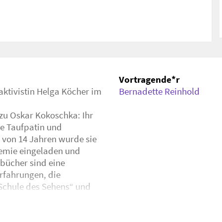
hka-zentrum/events/2022-06-24-
grossnichte-und-kunstaktivistin-helga-koecher-
Vortragende*r
aktivistin Helga Köcher im
Bernadette Reinhold
zu Oskar Kokoschka: Ihr
re Taufpatin und
r von 14 Jahren wurde sie
emie eingeladen und
ebücher sind eine
Erfahrungen, die
„Schule des Sehens“ und