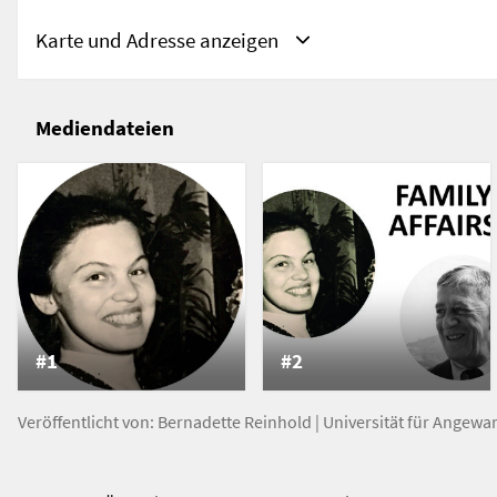
Regensburgerstraße 29
Karte und Adresse anzeigen
Mediendateien
Adresse
Pöchlarn, NO, Österreich
Pöchlarn
Österreich
#1
#2
Veröffentlicht von:
Bernadette Reinhold
|
Universität für Angewa