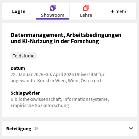
Log In
mehr
Showroom
Lehre
Portfolio
Image
Cloud
Chat
Datenmanagement, Arbeitsbedingungen
und KI-Nutzung in der Forschung
Meet
Recherche
Hilfe
Feldstudie
Datum
22. Januar 2026–30. April 2026 Universität für
angewandte Kunst in Wien, Wien, Österreich
Schlagwörter
Bibliothekswissenschaft, Informationssysteme,
Empirische Sozialforschung
Beteiligung
(3)