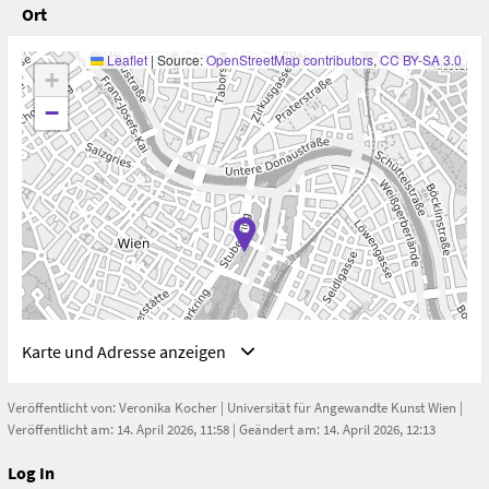
Ort
Leaflet
|
Source:
OpenStreetMap contributors
,
CC BY-SA 3.0
+
−
Karte und Adresse anzeigen
Veröffentlicht von:
Veronika Kocher
|
Universität für Angewandte Kunst Wien
|
Veröffentlicht am: 14. April 2026, 11:58 | Geändert am: 14. April 2026, 12:13
Log In
Adresse