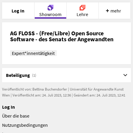
Log In
mehr
Showroom
Lehre
Portfolio
Image
Cloud
Chat
AG FLOSS - (Free/Libre) Open Source
Software - des Senats der Angewandten
Meet
Recherche
Hilfe
Expert*innentätigkeit
Beteiligung
(1)
Veröffentlicht von:
Bettina Buchendorfer
|
Universität für Angewandte Kunst
Wien
| Veröffentlicht am: 24. Juli 2023, 12:36 | Geändert am: 24. Juli 2023, 12:41
Log In
Über die base
Nutzungsbedingungen