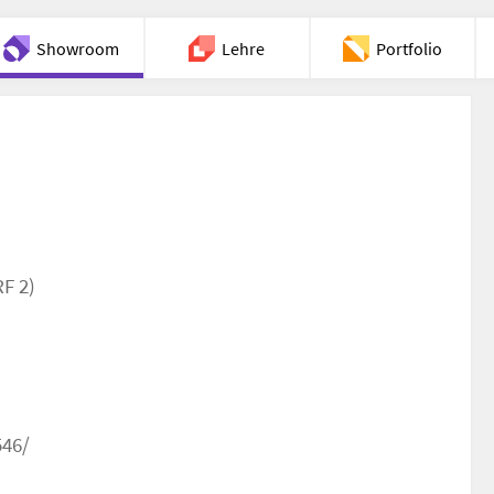
Showroom
Lehre
Portfolio
Chat
F 2)
546/