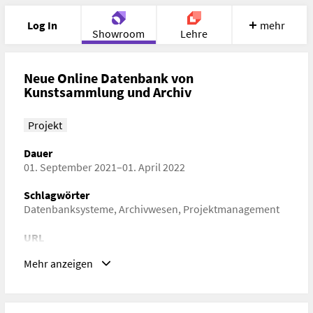
Log In
mehr
Showroom
Lehre
Portfolio
Image
Cloud
Chat
Neue Online Datenbank von
Kunstsammlung und Archiv
Meet
Recherche
Hilfe
Projekt
Dauer
01. September 2021–01. April 2022
Schlagwörter
Datenbanksysteme, Archivwesen, Projektmanagement
URL
https://kunstsammlungundarchiv.zetcom.net/de/
Mehr anzeigen