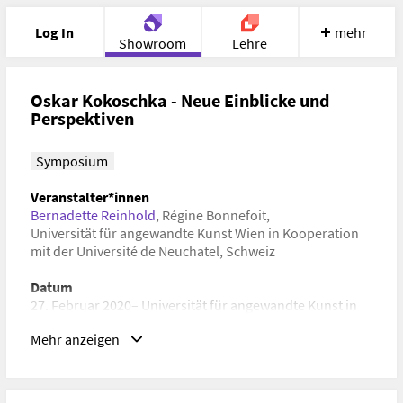
Log In
mehr
Showroom
Lehre
Portfolio
Image
Cloud
Chat
Oskar Kokoschka - Neue Einblicke und
Perspektiven
Meet
Recherche
Hilfe
Symposium
Veranstalter*innen
Bernadette Reinhold
,
Régine Bonnefoit
,
Universität für angewandte Kunst Wien in Kooperation
mit der Université de Neuchatel, Schweiz
Datum
27. Februar 2020– Universität für angewandte Kunst in
Wien, Wien, Österreich (Auditorium der Universität für
Mehr anzeigen
angewandte Kunst Wien, Vordere Zollamtsstraße 7, 1030
Wien)
Schlagwörter