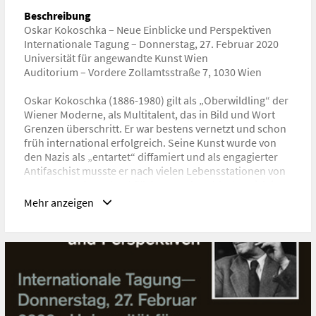
Kunstgeschichte, Kulturwissenschaften, Zeitgeschichte,
Beschreibung
Theaterwissenschaft, Allgemeine Literaturwissenschaft,
Oskar Kokoschka – Neue Einblicke und Perspektiven
Gender Studies, Kulturpolitik
Internationale Tagung – Donnerstag, 27. Februar 2020
Universität für angewandte Kunst Wien
URL
Auditorium – Vordere Zollamtsstraße 7, 1030 Wien
https://www.dieangewandte.at/aktuell/aktuell_detail?
artikel_id=1574843563808
Oskar Kokoschka (1886-1980) gilt als „Oberwildling“ der
Wiener Moderne, als Multitalent, das in Bild und Wort
Grenzen überschritt. Er war bestens vernetzt und schon
früh international erfolgreich. Seine Kunst wurde von
den Nazis als „entartet“ diffamiert und als engagierter
Antifaschist musste er nach vielen Lebensstationen von
Prag aus nach England flüchten. Kokoschka hat sich in
den Kanon einer explizit widerständigen Moderne
Mehr anzeigen
eingeschrieben, deren Parameter er nachhaltig
mitgeprägt hat. Bis heute gilt er als Inbegriff des
radikalen, politischen Künstlers.
Das Oskar Kokoschka Zentrum an der Universität für
angewandte Kunst Wien verfügt über wesentliche
Nachlassbestände. Seit mehr als 25 Jahren hat es sich
als vielfältig tätige Forschungseinrichtung zur Aufgabe
gemacht, das wirkmächtige Narrativ kritisch zu