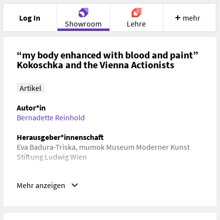
Log In
mehr
Showroom
Lehre
Portfolio
Image
Cloud
Chat
“my body enhanced with blood and paint”
Kokoschka and the Vienna Actionists
Meet
Recherche
Hilfe
Artikel
Autor*in
Bernadette Reinhold
Herausgeber*innenschaft
Eva Badura-Triska, mumok Museum Moderner Kunst
Stiftung Ludwig Wien
Verlag, Ort, Datum
Mehr anzeigen
Verlag Buchhandlung Walther König, Köln
(Deutschland), 2016
Schlagwörter