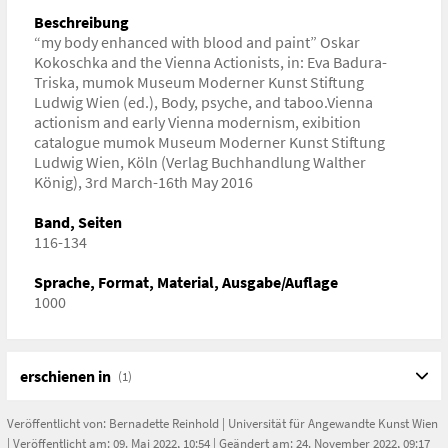
Kunstwissenschaften
Beschreibung
“my body enhanced with blood and paint” Oskar
URL
Kokoschka and the Vienna Actionists, in: Eva Badura-
https://www.mumok.at/de/koerper-psyche-tabu
Triska, mumok Museum Moderner Kunst Stiftung
Ludwig Wien (ed.), Body, psyche, and taboo.Vienna
actionism and early Vienna modernism, exibition
catalogue mumok Museum Moderner Kunst Stiftung
Ludwig Wien, Köln (Verlag Buchhandlung Walther
König), 3rd March-16th May 2016
Band, Seiten
116-134
Sprache, Format, Material, Ausgabe/Auflage
1000
erschienen in
(1)
Veröffentlicht von:
Bernadette Reinhold
|
Universität für Angewandte Kunst Wien
| Veröffentlicht am: 09. Mai 2022, 10:54 | Geändert am: 24. November 2022, 09:17