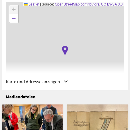
Leaflet
|
Source:
OpenStreetMap contributors
,
CC BY-SA 3.0
+
−
Karte und Adresse anzeigen
Mediendateien
Adresse
Wiener Stadt- und Landesarchiv (MA 8), Wien, Österreich
Guglgasse 14