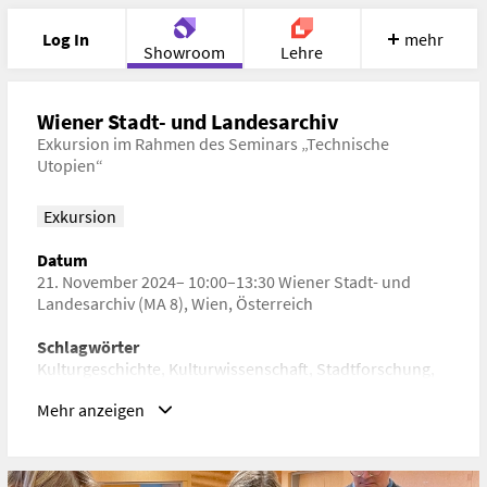
Log In
mehr
Showroom
Lehre
Portfolio
Image
Cloud
Chat
Wiener Stadt- und Landesarchiv
Exkursion im Rahmen des Seminars „Technische
Utopien“
Meet
Recherche
Hilfe
Exkursion
Datum
21. November 2024– 10:00–13:30 Wiener Stadt- und
Landesarchiv (MA 8), Wien, Österreich
Schlagwörter
Kulturgeschichte, Kulturwissenschaft, Stadtforschung,
Stadtgeschichte, Verkehrstechnik
Mehr anzeigen
URL
https://base.uni-ak.ac.at/courses/2024W/S04501/