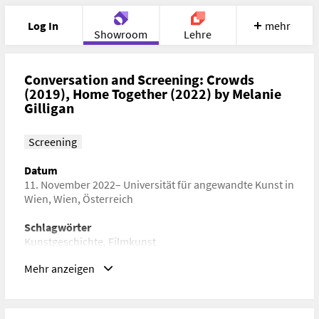
Log In
mehr
Showroom
Lehre
Portfolio
Image
Cloud
Chat
Conversation and Screening: Crowds
(2019), Home Together (2022) by Melanie
Gilligan
Meet
Recherche
Hilfe
Screening
Datum
11. November 2022– Universität für angewandte Kunst in
Wien, Wien, Österreich
Schlagwörter
Kunstgeschichte, Filmkunst
Mehr anzeigen
URL
https://kunstsammlungundarchiv.at/sammlung-kunst-
architektur-design/events/2022-11-11-conversation-
screening-with-melanie-gilligan/