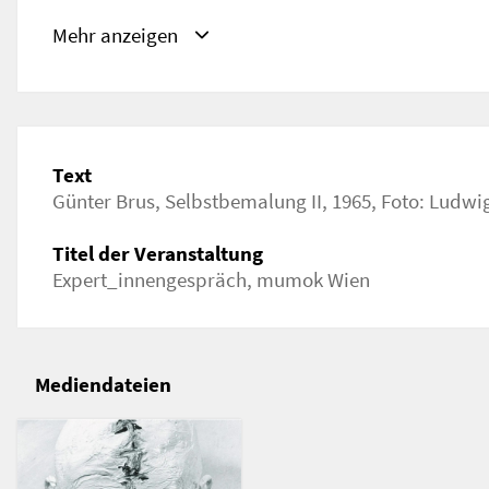
URL
Mehr anzeigen
https://www.mumok.at/de/events/expertinnenge
Text
Günter Brus, Selbstbemalung II, 1965, Foto: Ludwi
Titel der Veranstaltung
Expert_innengespräch, mumok Wien
Mediendateien