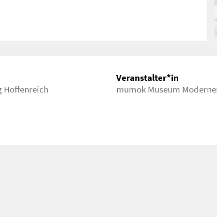
spraech
Veranstalter*in
g Hoffenreich
mumok Museum Moderner K