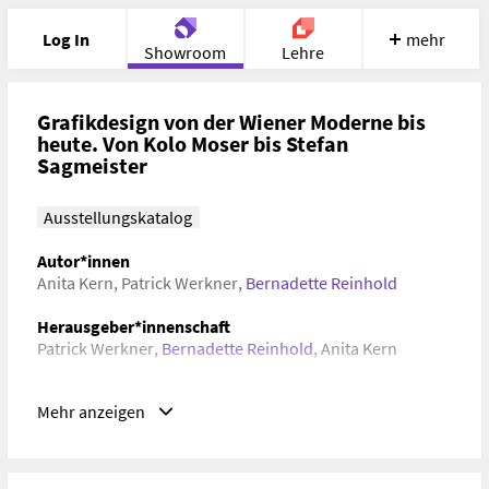
Log In
mehr
Showroom
Lehre
Portfolio
Image
Cloud
Chat
Grafikdesign von der Wiener Moderne bis
heute. Von Kolo Moser bis Stefan
Sagmeister
Meet
Recherche
Hilfe
Ausstellungskatalog
Autor*innen
Anita Kern
,
Patrick Werkner
,
Bernadette Reinhold
Herausgeber*innenschaft
Patrick Werkner
,
Bernadette Reinhold
,
Anita Kern
Verlag, Ort, Datum
Mehr anzeigen
Springer Verlag edition angewandte, Wien New York
(Österreich), 2009
Schlagwörter