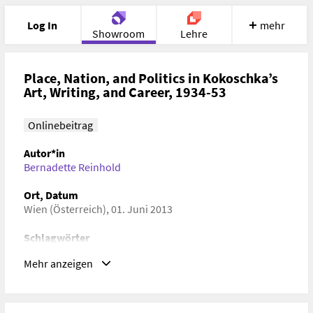
Log In
mehr
Showroom
Lehre
Portfolio
Image
Cloud
Chat
Place, Nation, and Politics in Kokoschka’s
Art, Writing, and Career, 1934-53
Meet
Recherche
Hilfe
Onlinebeitrag
Autor*in
Bernadette Reinhold
Ort, Datum
Wien (Österreich), 01. Juni 2013
Schlagwörter
Kunstwissenschaften
Mehr anzeigen