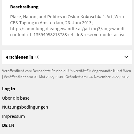
Beschreibung
Place, Nation, and Politics in Oskar Kokoschka’s Art, Writing, 
CES-Tagung in Amsterdam, 26. Juni 2013;
http://sammlung.dieangewandte.at/jart/prj3/angewandte_s
content-id=1359495821578&rel=de&reserve-mode=active
erschienen in
(1)
Veröffentlicht von:
Bernadette Reinhold
|
Universität für Angewandte Kunst Wien
| Veröffentlicht am: 09. Mai 2022, 10:49 | Geändert am: 24. November 2022, 09:12
Log In
Über die base
Nutzungsbedingungen
Impressum
DE
EN