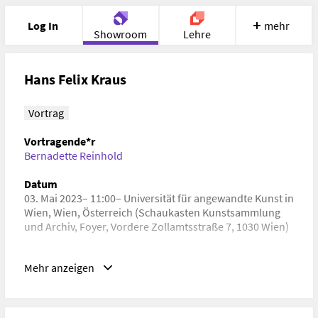
Log In
mehr
Showroom
Lehre
Portfolio
Image
Cloud
Chat
Hans Felix Kraus
Meet
Recherche
Hilfe
Vortrag
Vortragende*r
Bernadette Reinhold
Datum
03. Mai 2023– 11:00– Universität für angewandte Kunst in
Wien, Wien, Österreich (Schaukasten Kunstsammlung
und Archiv, Foyer, Vordere Zollamtsstraße 7, 1030 Wien)
Schlagwörter
Mehr anzeigen
Kunstgeschichte, Zeitgeschichte
URL
https://kunstsammlungundarchiv.at/sammlung-kunst-