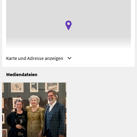
Karte und Adresse anzeigen
Mediendateien
Adresse
Universität für angewandte Kunst in Wien, Wien,
Österreich
Oskar-Kokoschka-Platz 2
1010 Wien
Österreich