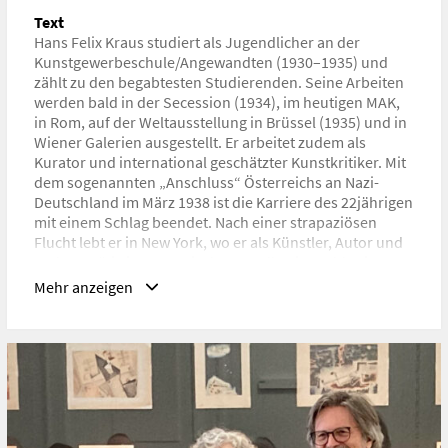
architektur-design/projekte/schaukasten-7.2/
Text
Hans Felix Kraus studiert als Jugendlicher an der
Kunstgewerbeschule/Angewandten (1930–1935) und
zählt zu den begabtesten Studierenden. Seine Arbeiten
werden bald in der Secession (1934), im heutigen MAK,
in Rom, auf der Weltausstellung in Brüssel (1935) und in
Wiener Galerien ausgestellt. Er arbeitet zudem als
Kurator und international geschätzter Kunstkritiker. Mit
dem sogenannten „Anschluss“ Österreichs an Nazi-
Deutschland im März 1938 ist die Karriere des 22jährigen
mit einem Schlag beendet. Nach einer strapaziösen
Flucht lebt er in New York, wo er als Künstler, Autor und
Verleger tätig ist. Kraus ist heute selbst in Fachkreisen
völlig unbekannt – der Stachel des Vergessens sitzt tief.
Mehr anzeigen
Die Illustrationen zu Alphonse Daudets Roman Tartarin
de Tarascon (1872), in der Wiener Secession 1934
ausgestellt, offenbaren eine einzigartige, witzig-
fantasievolle Bildsprache und raffinierte Abstrahierung
des Figurativen. Vor dem Hintergrund der Ausschaltung
des Parlaments 1933, den blutigen Februarkämpfen
1934 und dem Führerkult um Engelbert Dollfuß widmet