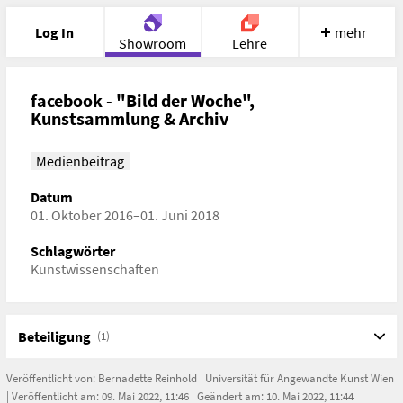
Log In
mehr
Showroom
Lehre
Portfolio
Image
Cloud
Chat
facebook - "Bild der Woche",
Kunstsammlung & Archiv
Meet
Recherche
Hilfe
Medienbeitrag
Datum
01. Oktober 2016–01. Juni 2018
Schlagwörter
Kunstwissenschaften
Beteiligung
(1)
Veröffentlicht von:
Bernadette Reinhold
|
Universität für Angewandte Kunst Wien
| Veröffentlicht am: 09. Mai 2022, 11:46 | Geändert am: 10. Mai 2022, 11:44