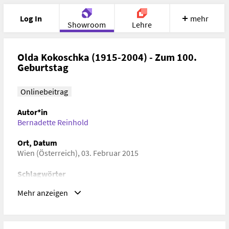
Log In
mehr
Showroom
Lehre
Portfolio
Image
Cloud
Chat
Olda Kokoschka (1915-2004) - Zum 100.
Geburtstag
Meet
Recherche
Hilfe
Onlinebeitrag
Autor*in
Bernadette Reinhold
Ort, Datum
Wien (Österreich), 03. Februar 2015
Schlagwörter
Kunstwissenschaften
Mehr anzeigen
URL
sammlung.dieangewandte.at/jart/prj3/angewandte_sammlun
conte