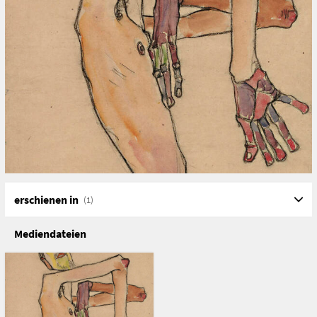
Sprachrohre dienten. Zudem werden die figurativen
Darstellungen (Akt- und Körperbilder), die im Œuvre
beider Künstler einen zentralen Stellenwert einnehmen,
näher beleuchtet.
Mit Beiträgen von Bernadette Reinhold und Anna
Stuhlpfarrer
Bildquelle: Egon Schiele, Erwin Dominik Osen als Akt mit
überkreuzten Armen, 1910, Leopold Museum Wien
Band, Seiten
Kokoschka im Fokus 4, 16-39
erschienen in
(1)
Sprache, Format, Material, Ausgabe/Auflage
Deutsch
Mediendateien