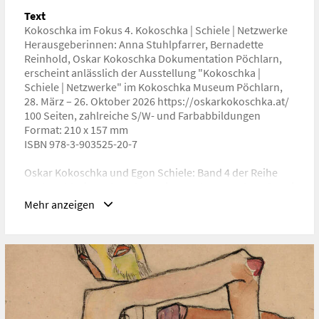
ISBN/ISSN/ISMN:
978-3-903525-20-7
Text
Kokoschka im Fokus 4. Kokoschka | Schiele | Netzwerke
URL
Herausgeberinnen: Anna Stuhlpfarrer, Bernadette
https://oskarkokoschka.at/kokoschka-im-fokus.php
Reinhold, Oskar Kokoschka Dokumentation Pöchlarn,
erscheint anlässlich der Ausstellung "Kokoschka |
Schiele | Netzwerke" im Kokoschka Museum Pöchlarn,
28. März – 26. Oktober 2026 https://oskarkokoschka.at/
100 Seiten, zahlreiche S/W- und Farbabbildungen
Format: 210 x 157 mm
ISBN 978-3-903525-20-7
Oskar Kokoschka und Egon Schiele: Band 4 der Reihe
„Kokoschka im Fokus“ legt seinen Schwerpunkt auf zwei
der herausragendsten Künstlerpersönlichkeiten der
Mehr anzeigen
Moderne. Das Streben nach Anerkennung und Erfolg der
beiden großen Expressionisten – ein Wettlauf auf
Distanz – ist dabei ebenso Thema wie das umfassende
Netzwerk aus Kunst und Kultur. Neben wichtigen
Ausstellungen oder dem einflussreichen Akademischen
Verband für Literatur und Musik in Wien werden
maßgebliche Sammler:innen und Förder:innen
beleuchtet, die beiden Künstlern auch als publizistische