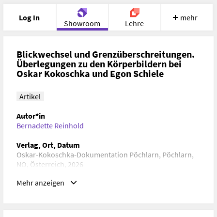
Log In
mehr
Showroom
Lehre
Portfolio
Image
Cloud
Chat
Blickwechsel und Grenzüberschreitungen.
Überlegungen zu den Körperbildern bei
Oskar Kokoschka und Egon Schiele
Meet
Recherche
Hilfe
Artikel
Autor*in
Bernadette Reinhold
Verlag, Ort, Datum
Oskar-Kokoschka-Dokumentation Pöchlarn, Pöchlarn,
NO, Österreich, 2026
Mehr anzeigen
Schlagwörter
Kunstgeschichte, Kulturwissenschaft, Gender Studies
ISBN/ISSN/ISMN, DOI