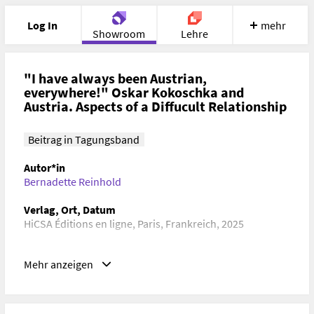
Log In
mehr
Showroom
Lehre
Portfolio
Image
Cloud
Chat
"I have always been Austrian,
everywhere!" Oskar Kokoschka and
Austria. Aspects of a Diffucult Relationship
Meet
Recherche
Hilfe
Beitrag in Tagungsband
Autor*in
Bernadette Reinhold
Verlag, Ort, Datum
HiCSA Éditions en ligne, Paris, Frankreich, 2025
Schlagwörter
Mehr anzeigen
Kunstgeschichte, Zeitgeschichte, Kulturgeschichte
ISBN/ISSN/ISMN, DOI
ISBN/ISSN/ISMN:
ISBN : 978-2-491040-18-5