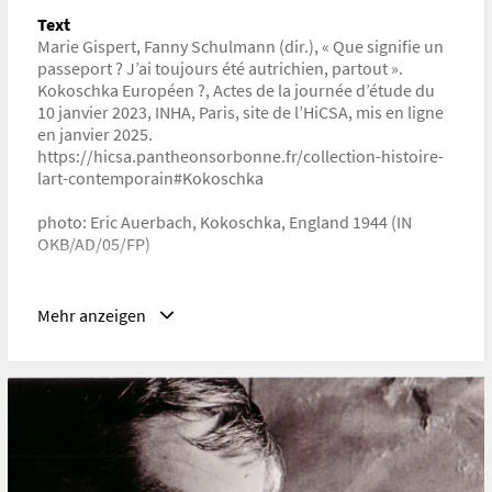
Text
URL
Marie Gispert, Fanny Schulmann (dir.), « Que signifie un
https://hicsa.pantheonsorbonne.fr/collection-histoire-
passeport ? J’ai toujours été autrichien, partout ».
lart-contemporain#Kokoschka
Kokoschka Européen ?, Actes de la journée d’étude du
10 janvier 2023, INHA, Paris, site de l’HiCSA, mis en ligne
en janvier 2025.
https://hicsa.pantheonsorbonne.fr/collection-histoire-
lart-contemporain#Kokoschka
photo: Eric Auerbach, Kokoschka, England 1944 (IN
Band, Seiten
58-81
Mehr anzeigen
Sprache, Format, Material, Ausgabe/Auflage
Englisch