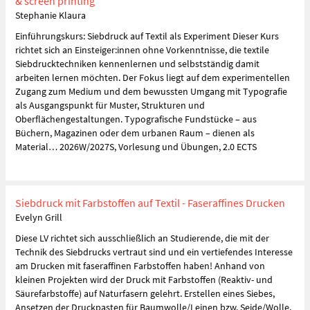
& screen printing
Stephanie Klaura
Einführungskurs: Siebdruck auf Textil als Experiment Dieser Kurs
richtet sich an Einsteiger:innen ohne Vorkenntnisse, die textile
Siebdrucktechniken kennenlernen und selbstständig damit
arbeiten lernen möchten. Der Fokus liegt auf dem experimentellen
Zugang zum Medium und dem bewussten Umgang mit Typografie
als Ausgangspunkt für Muster, Strukturen und
Oberflächengestaltungen. Typografische Fundstücke – aus
Büchern, Magazinen oder dem urbanen Raum – dienen als
Material… 2026W/2027S, Vorlesung und Übungen, 2.0 ECTS
Siebdruck mit Farbstoffen auf Textil - Faseraffines Drucken
Evelyn Grill
Diese LV richtet sich ausschließlich an Studierende, die mit der
Technik des Siebdrucks vertraut sind und ein vertiefendes Interesse
am Drucken mit faseraffinen Farbstoffen haben! Anhand von
kleinen Projekten wird der Druck mit Farbstoffen (Reaktiv- und
Säurefarbstoffe) auf Naturfasern gelehrt. Erstellen eines Siebes,
Ansetzen der Druckpasten für Baumwolle/Leinen bzw. Seide/Wolle,