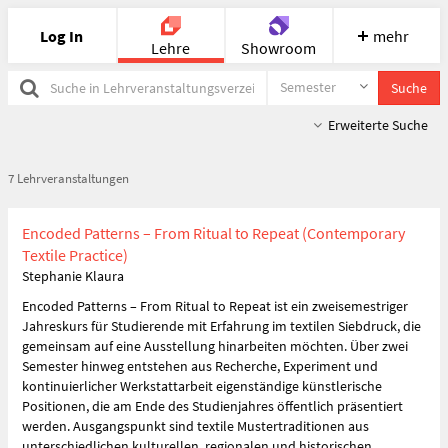
Log In
mehr
Lehre
Showroom
Semester
Suche
Suche
in
Portfolio
Image
Cloud
Chat
Lehrveranstaltungsverzeichnis
Erweiterte Suche
Meet
Recherche
Hilfe
7 Lehrveranstaltungen
Encoded Patterns – From Ritual to Repeat (Contemporary
Textile Practice)
Stephanie Klaura
Encoded Patterns – From Ritual to Repeat ist ein zweisemestriger
Jahreskurs für Studierende mit Erfahrung im textilen Siebdruck, die
gemeinsam auf eine Ausstellung hinarbeiten möchten. Über zwei
Semester hinweg entstehen aus Recherche, Experiment und
kontinuierlicher Werkstattarbeit eigenständige künstlerische
Positionen, die am Ende des Studienjahres öffentlich präsentiert
werden. Ausgangspunkt sind textile Mustertraditionen aus
unterschiedlichen kulturellen, regionalen und historischen