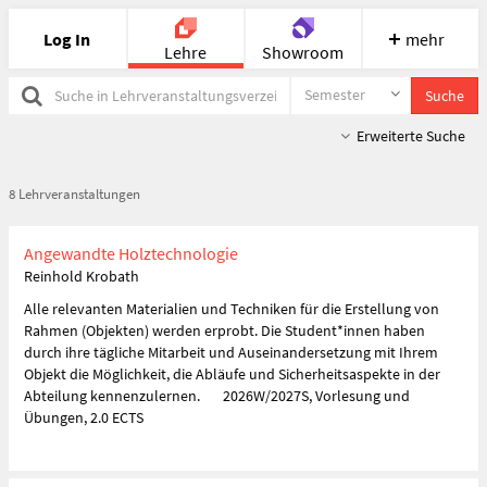
Log In
mehr
Lehre
Showroom
Semester
Suche
Suche
in
Portfolio
Image
Cloud
Chat
Lehrveranstaltungsverzeichnis
Erweiterte Suche
Meet
Recherche
Hilfe
8 Lehrveranstaltungen
Angewandte Holztechnologie
Reinhold Krobath
Alle relevanten Materialien und Techniken für die Erstellung von
Rahmen (Objekten) werden erprobt. Die Student*innen haben
durch ihre tägliche Mitarbeit und Auseinandersetzung mit Ihrem
Objekt die Möglichkeit, die Abläufe und Sicherheitsaspekte in der
Abteilung kennenzulernen. 2026W/2027S, Vorlesung und
Übungen, 2.0 ECTS