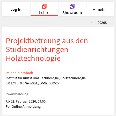
Log In
mehr
Lehre
Showroom
Semester
2026S
Portfolio
Image
Cloud
Chat
Projektbetreung aus den
Meet
Recherche
Hilfe
Studienrichtungen -
Holztechnologie
Reinhold Krobath
Institut für Kunst und Technologie, Holztechnologie
0.0 ECTS, 8.0 SemStd., LV-Nr. S60527
LV-Anmeldung
Ab 02. Februar 2026, 09:00
Per Online Anmeldung