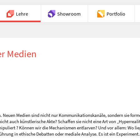
Lehre
Showroom
Portfolio
Chat
er Medien
n. Neuen Medien sind nicht nur Kommunikationskanäle, sondern sie forme
 nicht auch künstlerische Akte? Schaffen sie nicht eine Art von „Hyperrea
ipuliert ? Können wir die Mechanismen entlarven? Und vor allem: Wo lie
führung in ethische Debatten oder mediale Analyse. Es ist ein Experiment.