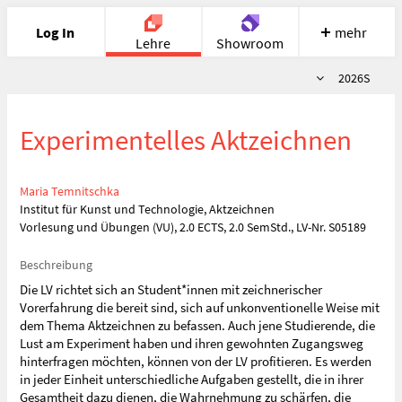
Log In
mehr
Lehre
Showroom
Semester
2026S
Portfolio
Image
Cloud
Chat
Experimentelles Aktzeichnen
Meet
Recherche
Hilfe
Maria Temnitschka
Institut für Kunst und Technologie, Aktzeichnen
Vorlesung und Übungen (VU), 2.0 ECTS, 2.0 SemStd., LV-Nr. S05189
Beschreibung
Die LV richtet sich an Student*innen mit zeichnerischer
Vorerfahrung die bereit sind, sich auf unkonventionelle Weise mit
dem Thema Aktzeichnen zu befassen. Auch jene Studierende, die
Lust am Experiment haben und ihren gewohnten Zugangsweg
hinterfragen möchten, können von der LV profitieren. Es werden
in jeder Einheit unterschiedliche Aufgaben gestellt, die in ihrer
Gesamtheit dazu dienen, die Wahrnehmung zu schärfen, die