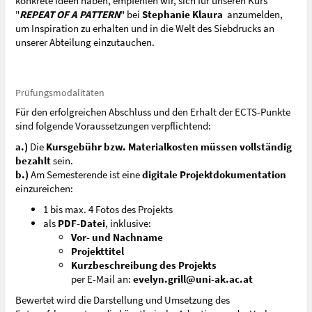
konkrete Ideen haben, empfehlen wir, sich für unseren Kurs
"
REPEAT OF A PATTERN
" bei
Stephanie Klaura
anzumelden,
um Inspiration zu erhalten und in die Welt des Siebdrucks an
unserer Abteilung einzutauchen.
Prüfungsmodalitäten
Für den erfolgreichen Abschluss und den Erhalt der ECTS-Punkte
sind folgende Voraussetzungen verpflichtend:
a.)
Die
Kursgebühr bzw. Materialkosten müssen vollständig
bezahlt
sein.
b.)
Am Semesterende ist eine
digitale Projektdokumentation
einzureichen:
1 bis max. 4 Fotos des Projekts
als
PDF-Datei
, inklusive:
Vor- und Nachname
Projekttitel
Kurzbeschreibung des Projekts
per E-Mail an:
evelyn.grill@uni-ak.ac.at
Bewertet wird die Darstellung und Umsetzung des