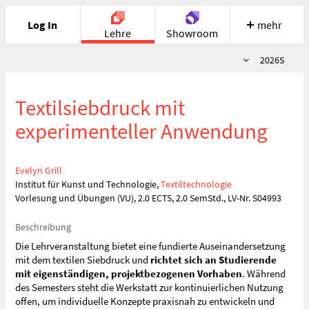
Log In
mehr
Lehre
Showroom
Semester
2026S
Portfolio
Image
Cloud
Chat
Textilsiebdruck mit
Meet
Recherche
Hilfe
experimenteller Anwendung
Evelyn Grill
Institut für Kunst und Technologie,
Textiltechnologie
Vorlesung und Übungen (VU), 2.0 ECTS, 2.0 SemStd., LV-Nr. S04993
Beschreibung
Die Lehrveranstaltung bietet eine fundierte Auseinandersetzung
mit dem textilen Siebdruck und
richtet sich an Studierende
mit eigenständigen, projektbezogenen Vorhaben
. Während
des Semesters steht die Werkstatt zur kontinuierlichen Nutzung
offen, um individuelle Konzepte praxisnah zu entwickeln und