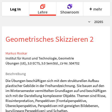
Log In
mehr
Lehre
Showroom
Semester
2026S
Portfolio
Image
Cloud
Chat
Geometrisches Skizzieren 2
Meet
Recherche
Hilfe
Markus Roskar
Institut für Kunst und Technologie, Geometrie
Übungen (UE), 3.0 ECTS, 3.0 SemStd., LV-Nr. S04702
Beschreibung
Die Übungen beschäftigen sich mit dem strukturellen Aufbau
plastischer Gebilde in der Freihandzeichnung. Sie bauen auf den
im Wintersemester vermittelten Grundlagen auf und beschäftigen
sich mit der Darstellung komplexerer Objekte. Themen sind Risse,
Rissinterpretation, Perspektiven (Frontalperspektive,
Übereckperspektive, Perspektiven mit geneigten Bildebenen,
kurvilineare Perspektiven) und Schatten.